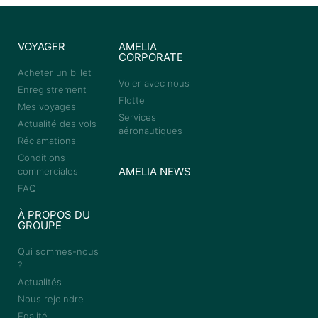
VOYAGER
AMELIA
CORPORATE
Acheter un billet
Voler avec nous
Enregistrement
Flotte
Mes voyages
Services
Actualité des vols
aéronautiques
Réclamations
Conditions
AMELIA NEWS
commerciales
FAQ
À PROPOS DU
GROUPE
Qui sommes-nous
?
Actualités
Nous rejoindre
Egalité